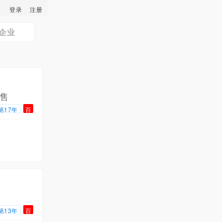
登录
注册
企业
售
第17年
百
第13年
百