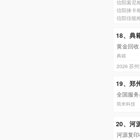
信阳索尼
信阳徕卡
信阳佳能
18、典
黄金回收
典籍
2026 
19、郑
全国服务器
简米科技
20、
河源复印