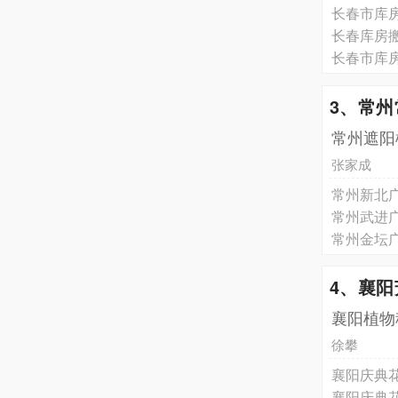
长春市库
长春库房
长春市库
3、常
常州遮阳
张家成
常州新北
常州武进
常州金坛
4、襄
襄阳植物
徐攀
襄阳庆典
襄阳庆典