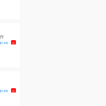
作
第14年
百
第16年
百