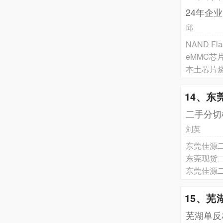
24年企
邱
NAND 
eMMC
本土芯片
14、
二手分切
刘英
东莞佳源二
东莞现货二
东莞佳源二
15、芜
芜湖单反