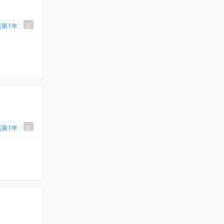
录
店第1年
百
店第1年
百