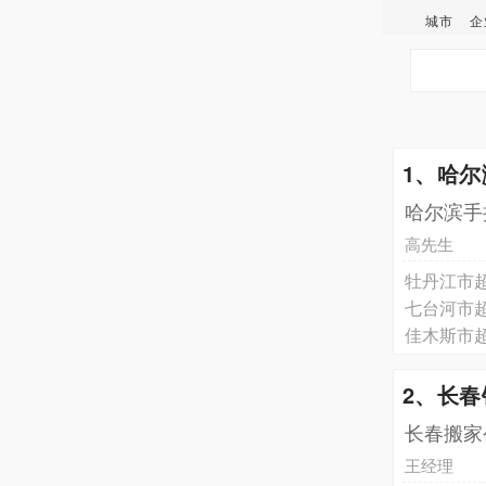
城市
企
1、哈
哈尔滨手
高先生
牡丹江市
七台河市
佳木斯市
2、长
长春搬家
王经理