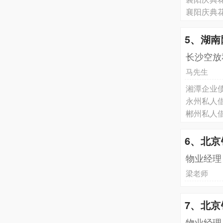
襄阳庆典
5、湖
长沙空放
马先生
湘潭企业
永州私人
郴州私人
6、北
物业经理
梁老师
7、北
物业经理