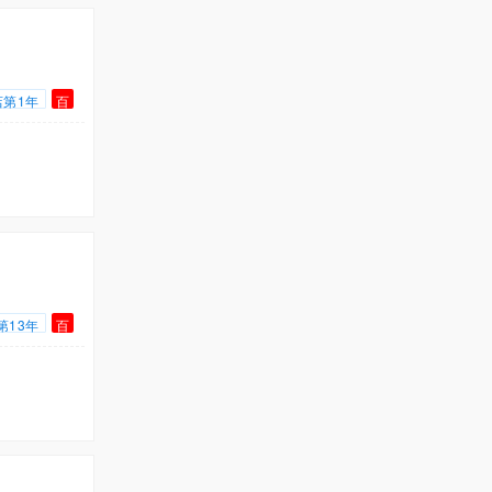
店第1年
百
第13年
百