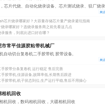
业，芯片代烧、自动化烧录设备、芯片测试烧录、驻厂烧
网
Flash芯片烧录哪家好？大容量存储芯片量产烧录避坑指南
芯片烧录哪家好？选烧录服务商之前先看这几点
烧录服务，到底比进口好在哪？
东莞市常平佳源胶粘带机械厂
机自动切台复卷机二手胶带机 胶带设备,
网
手胶带分条复卷机 运行稳定 售后完善
手胶带机,佳源设备,故障率低,长期售后跟进
手胶带机,机子状态到位,生产运行平稳,售后不用操心
湖相机回收
相机回收，数码相机回收，大疆相机回收